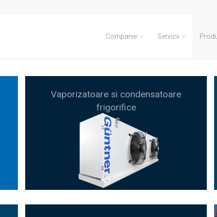
Companie
Servicii
Prod
Vaporizatoare si condensatoare
frigorifice