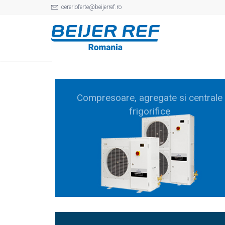
cererioferte@beijerref.ro
Compresoare, agregate si centrale
frigorifice