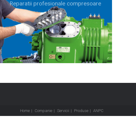
Reparatii profesionale compresoare
Bitzer
Home
Companie
Servicii
Produse
ANPC