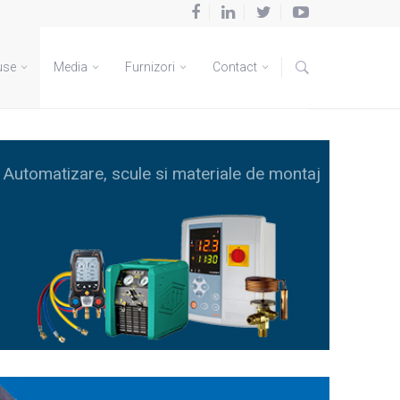
use
Media
Furnizori
Contact
Automatizare, scule si materiale de montaj