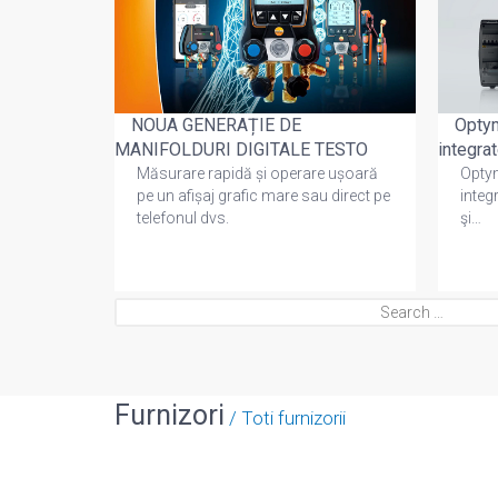
COLITE
NOUA GENERAȚIE DE
Optym
MANIFOLDURI DIGITALE TESTO
integra
Măsurare rapidă și operare ușoară
Optym
pe un afișaj grafic mare sau direct pe
integ
OLITE: –
telefonul dvs.
şi…
tie
ermetic…
Search
for:
Furnizori
Toti furnizorii