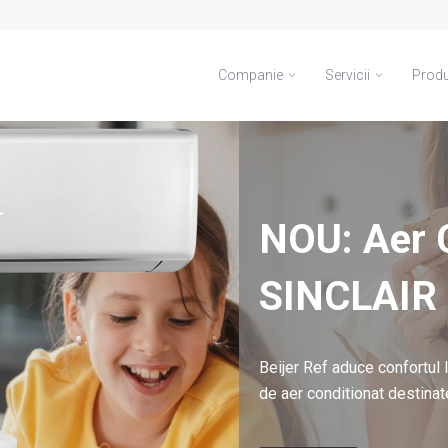
Companie
Servicii
Prod
ia
de
alizate o gama completa de
xploatarea si intretinerea
iala si aer conditionat.