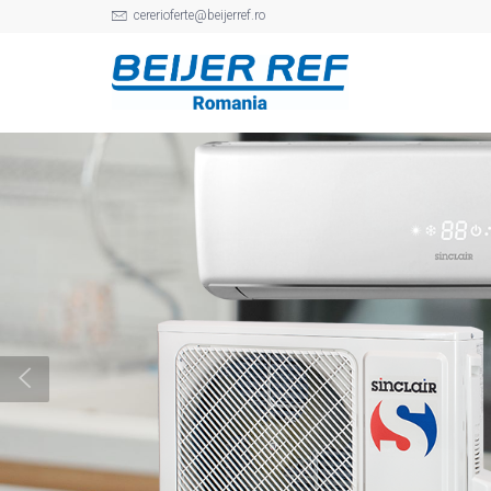
cererioferte@beijerref.ro
Lider in distribut
echipamentelor 
refrigerare
Beijer Ref Romania ofera companiilor speci
componente pentru constructia, instalarea, e
sistemelor de refrigerare comerciala, industr