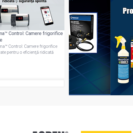
a™ Control: Camere frigorifice
Ghid de instalare și orientar
te
valvelor termostatice
a™ Control: Camere frigorifice
Ghid de instalare și orientare a
rate pentru o eficienţă ridicată
valvelor termostatice, inclusiv