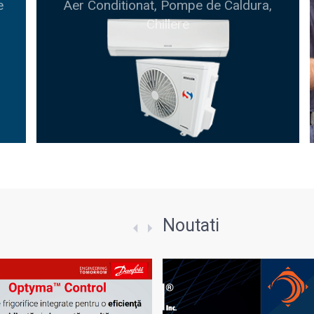
e
Aer Conditionat, Pompe de Caldura,
Chillere
Noutati