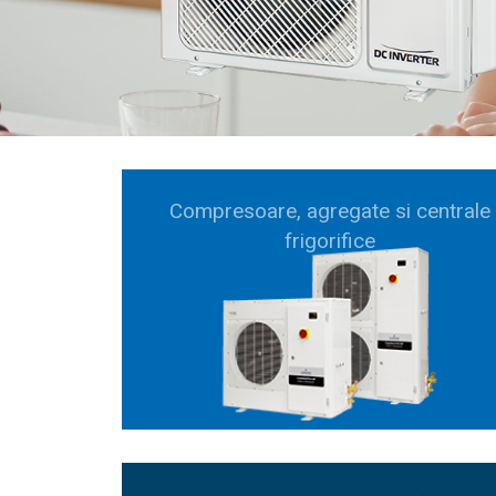
Compresoare, agregate si centrale
frigorifice